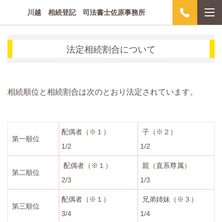
川越 相続登記 司法書士佐原事務所
法定相続割合について
相続順位と相続割合は次のとおり法定されています。
配偶者（※１）
子（※２）
第一順位
1/2
1/2
配偶者（※１）
親（直系尊属）
第二順位
2/3
1/3
配偶者（※１）
兄弟姉妹（※３）
第三順位
3/4
1/4