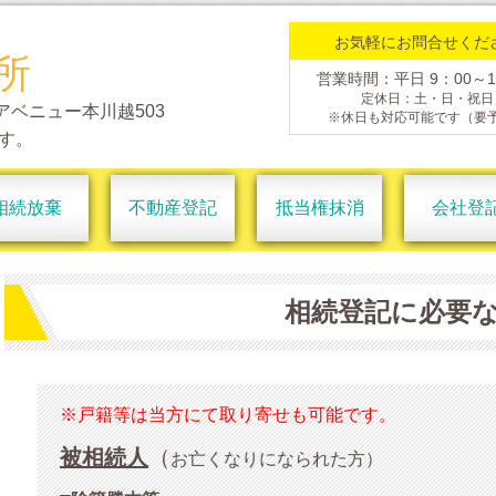
お気軽にお問合せくだ
所
営業時間：平日 9：00～1
定休日：土・日・祝日
 アベニュー本川越503
※休日も
対応可能です（要
す。
相続放棄
不動産登記
抵当権抹消
会社登
相続登記に必要
※戸籍等は当方にて取り寄せも可能です。
被相続人
（
お亡くなりになられた方）