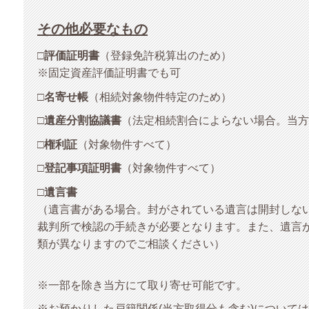
その他必要なもの
□
評価証明書
（登録免許税算出のため）
※固定資産評価証明書でも可
□
名寄せ帳
（相続対象物件特定のため）
□
遺産分割協議書
（法定相続割合によらない場合。当方
□
権利証
（対象物件すべて）
□
登記事項証明書
（対象物件すべて）
□
遺言書
（遺言書がある場合。封がされている遺言は開封しな
裁判所で検認の手続きが必要となります。また、遺言
類が異なりますのでご相談ください）
※一部を除き当方にて取り寄せ可能です。
※お預かりした戸籍関係(当方取得分も含む)について