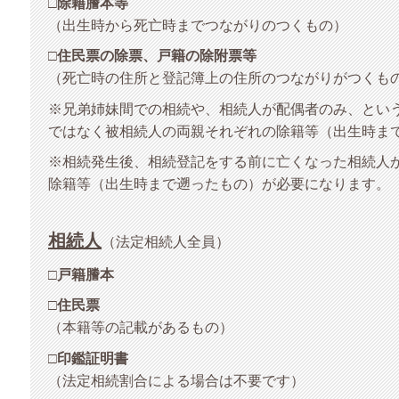
□
除籍謄本等
（出生時から死亡時までつながりのつくもの）
□
住民票の除票、戸籍の除附票等
（死亡時の住所と登記簿上の住所のつながりがつくも
※兄弟姉妹間での相続や、相続人が配偶者のみ、とい
ではなく被相続人の両親それぞれの除籍等（出生時ま
※相続発生後、相続登記をする前に亡くなった相続人
除籍等（出生時まで遡ったもの）が必要になります。
相続人
（法定相続人全員）
□
戸籍謄本
□
住民票
（本籍等の記載があるもの
）
□
印鑑証明書
（法定相続割合による場合は不要です）